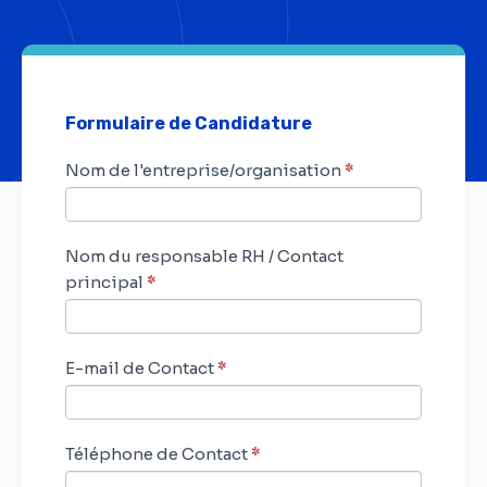
Formulaire de Candidature
Formulaire
Si
Nom de l'entreprise/organisation
*
de
vous
Candidature
êtes
–
un
Nom du responsable RH / Contact
Excellence
humain,
principal
*
RH
ne
2025
remplissez
pas
E-mail de Contact
*
ce
champ.
Téléphone de Contact
*